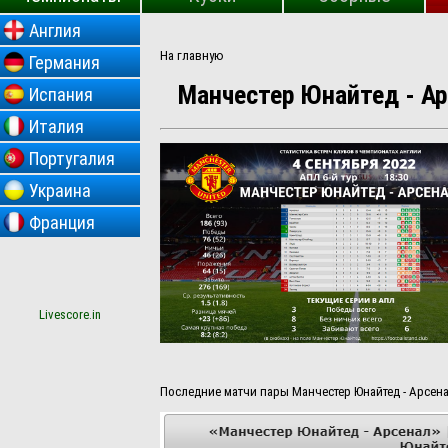
Англия
На главную
Германия
Манчестер Юнайтед - Арс
Испания
Италия
Португалия
Украина
Франция
Livescore.in
Последние матчи пары Манчестер Юнайтед - Арсен