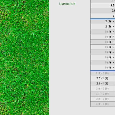
0:
Livescore.in
0:3
0:
7
2
(
2
)
> 
2
(
2
)
> 
0
(
0
)
> 
0
(
0
)
> 
0
(
0
)
> 
0
(
0
)
> 
0
(
0
)
> 
0
(
0
)
> 
0
(
0
)
> 
0
(
0
)
> 
1:0
-
0
(
0
)
2:0
-
1
(
1
)
2:1
-
1
(
1
)
3:0
-
0
(
0
)
3:1
-
0
(
0
)
3:2
-
0
(
0
)
4:0
-
0
(
0
)