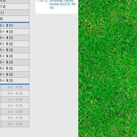
(
0:2
)
17.09.22
Тоттенхэм - Лестер.
Англия 2022/23. 8-й
(
1:2
)
тур
(-)
0)
.5 >
2
(
1
)
.5 >
4
(
2
)
.5 >
4
(
2
)
.5 >
5
(
2
)
.5 >
5
(
2
)
.5 >
5
(
2
)
.5 >
5
(
2
)
.5 >
5
(
2
)
.5 >
5
(
2
)
.5 >
5
(
2
)
4:5
-
0
(
0
)
0:6
-
0
(
0
)
1:6
-
0
(
0
)
2:6
-
0
(
0
)
3:6
-
0
(
0
)
4:6
-
0
(
0
)
5:6
-
0
(
0
)