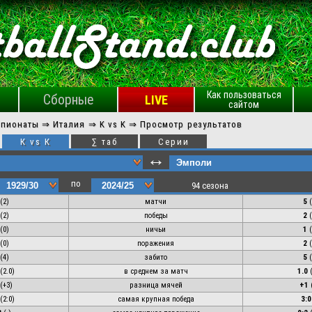
Как пользоваться
Сборные
LIVE
сайтом
мпионаты ⇒
Италия ⇒
K vs K ⇒
Просмотр результатов
К vs К
∑ таб
Серии
↔
по
94 сезона
(
2
)
матчи
5
(
(
2
)
победы
2
(
(0)
ничьи
1
(
(0)
поражения
2
(
(4)
забито
5
(
(2.0)
в среднем за матч
1.0
(
(+3)
разница мячей
+1
(
(
2:0
)
самая крупная победа
3:0