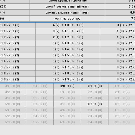
3
(-)
самое крупное поражение
0:2
(
2:1
)
самый результативный матч
3:0
0
(-)
самая результативная ничья
0:0
(6)
количество очков
7
(
К1 0.5 >
3
(
0
)
4
(
2
)
> Т 0.5 >
1
(
0
)
3
(
1
)
> К2 0
К1 1.5 >
3
(
0
)
3
(
2
)
> Т 1.5 >
2
(
0
)
1
(
0
)
> К2 1
К1 2.5 >
5
(
2
)
2
(
1
)
> Т 2.5 >
3
(
1
)
1
(
0
)
> К2 2
К1 3.5 >
5
(
2
)
0
(
0
)
> Т 3.5 >
5
(
2
)
0
(
0
)
> К2 3
К1 4.5 >
5
(
2
)
0
(
0
)
> Т 4.5 >
5
(
2
)
0
(
0
)
> К2 4
К1 5.5 >
5
(
2
)
0
(
0
)
> Т 5.5 >
5
(
2
)
0
(
0
)
> К2 5
К1 6.5 >
5
(
2
)
0
(
0
)
> Т 6.5 >
5
(
2
)
0
(
0
)
> К2 6
К1 7.5 >
5
(
2
)
0
(
0
)
> Т 7.5 >
5
(
2
)
0
(
0
)
> К2 7
К1 8.5 >
5
(
2
)
0
(
0
)
> Т 8.5 >
5
(
2
)
0
(
0
)
> К2 8
К1 9.5 >
5
(
2
)
0
(
0
)
> Т 9.5 >
5
(
2
)
0
(
0
)
> К2 9
4:1
-
0
(
0
)
5:4
-
0
(
0
)
0:0
-
1
(
0
)
0:1
-
1
(
0
)
1:4
-
0
(
0
)
4:2
-
0
(
0
)
6:0
-
0
(
0
)
1:1
-
0
(
0
)
0:2
-
0
(
0
)
2:4
-
0
(
0
)
4:3
-
0
(
0
)
6:1
-
0
(
0
)
2:2
-
0
(
0
)
1:2
-
0
(
0
)
3:4
-
0
(
0
)
5:0
-
0
(
0
)
6:2
-
0
(
0
)
3:3
-
0
(
0
)
0:3
-
1
(
0
)
0:5
-
0
(
0
)
5:1
-
0
(
0
)
6:3
-
0
(
0
)
4:4
-
0
(
0
)
1:3
-
0
(
0
)
1:5
-
0
(
0
)
5:2
-
0
(
0
)
6:4
-
0
(
0
)
5:5
-
0
(
0
)
2:3
-
0
(
0
)
2:5
-
0
(
0
)
5:3
-
0
(
0
)
6:5
-
0
(
0
)
6:6
-
0
(
0
)
0:4
-
0
(
0
)
3:5
-
0
(
0
)