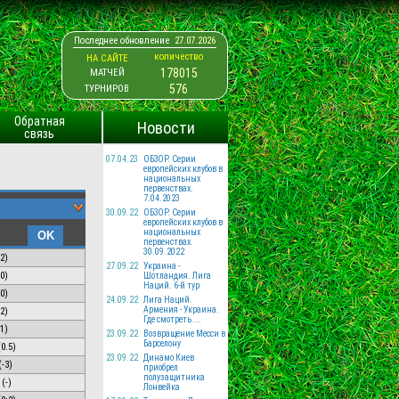
Последнее обновление
27.07.2026
количество
НА САЙТЕ
178015
МАТЧЕЙ
576
ТУРНИРОВ
Обратная
Новости
связь
07.04.23
ОБЗОР. Серии
европейских клубов в
национальных
первенствах.
7.04.2023
30.09.22
ОБЗОР. Серии
европейских клубов в
национальных
первенствах.
30.09.2022
2
)
27.09.22
Украина -
0)
Шотландия. Лига
Наций. 6-й тур
0)
24.09.22
Лига Наций.
Армения - Украина.
2
)
Где смотреть ...
1)
23.09.22
Возвращение Месси в
Барселону
0.5)
23.09.22
Динамо Киев
-3)
приобрел
полузащитника
(-)
Лонвейка