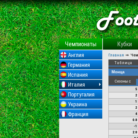
Чемпионаты
Кубки
Англия
Главная
⇒
Че
Таблица
Германия
Испания
Сезоны с
Италия
5
Португалия
2
1
Украина
2
Франция
4
0.8
-1
2:0