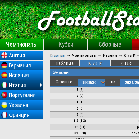
Чемпионаты
Кубки
Сборные
Англия
Главная
⇒
Чемпионаты ⇒
Италия ⇒
K vs K
Таблица
К vs К
∑ таб
Германия
Испания
Сезоны с
по
Италия
5
(
3
)
Португалия
2
(
2
)
1
(
1
)
Украина
2
(0)
Франция
5
(4)
1.0
(1.3)
в 
+1
(+4)
р
3:0
(
3:0
)
сама