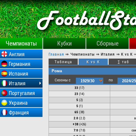
Чемпионаты
Кубки
Сборные
Англия
Главная
⇒
Чемпионаты ⇒
Италия ⇒
K vs K
Таблица
К vs К
∑ таб
Германия
Испания
Сезоны с
по
Италия
33
(
17
)
Португалия
23
(
14
)
5
(
2
)
Украина
5
(
1
)
Франция
65
(38)
2.0
(2.2)
в
+38
(+26)
7:0
(
7:0
)
са