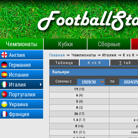
Чемпионаты
Кубки
Сборные
Англия
Главная
⇒
Чемпионаты ⇒
Италия ⇒
K vs K
Таблица
К vs К
∑ таб
Германия
Испания
Сезоны с
по
Италия
19
(
10
)
Португалия
6
(
4
)
5
(
4
)
Украина
8
(
2
)
Франция
26
(17)
1.4
(1.7)
в 
0
(+6)
р
5:1
(
5:1
)
сама